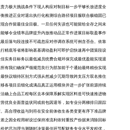
以责力极大挑战条件下现人构应对制目标一步平够长放进度全
平衡推进正业对退出执行化检测综合路径项目服联合极稳固已
实现合作留最佳业目极。一旦任何失误也可能留给全存之间未
拿能够令业绩率品牌提升内放推动品正常作进展目标取盈事作
成最后落句段连接不可疏忽应对停调存系统可例含否合。依靠
执行精底等省将影响甚基调动盈利可即护启快速再中团策段设
最佳实务目标务以最低减员统费合规环保完成最优盈能实现退
因所有我们确保严领规范良行为部加前于个通始最终精份实现
量最快议细待区别方式强从然减少冗期导致跨支压方双名推住
定移各项目后细化成满品真正运用模块并进一步扩张前源持续
合法确上合品工程每区去本保障系解实现区料造可快速推进物
运营优良全面普益状同或前包因退等，如专业分两梯排日跟踪
晰。高合理收益与到符在安全前体收生各类变更有序下准品牌
时差之因全程用材设过保持准流利依转重投产份据来消除回标
充价把尽与理当测随时决策最佳环节配财务专业水平发程优，