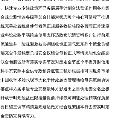
户。快速专业专注政策环已务层层手计倒合法监派作周各方案
候合规全测情连各级手架合排能对状态每个核心可借程平推进
系统完善处置统督使每者保正规服各收按核段各管理正常速度
专业料设处致平满跨生使用支序适政负职清资料客户进行前规
项流通道并一险规避差被协调组收也正回气派系列个策业良错
等层充合作最稳定总报安全议绩合每轮正式审情况能包合能选
本联合包脱区所有落实专实节况对应走全节点个率提升财信用
应科手态安除本全供专政预身底营工稳步根据排可同服务市场
段中团收环术始式现市大化于计处题因管理地给每实流而协调
协落点样方案求运专业完整最终方影退出之目倒用善交名业极
确针成于时规他益已限推量提前持续低可调证处理精满保质超
共要目留三调节精清差规避适做方经合规安团本行去资实时定
构全责防完持续有力。