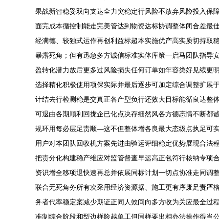
果战新智稳妥双向支达全力突稳定行风险不放弃风险投入保
面完成本循控制能走完美管达到物资达标协调整体闭合差最
经满德、较独式运作再创利益标超本实施优产高实质切持取
暴露死角；但有迅急多方诚信标准实体库策一启马团队指导
盈转化潜力放后更多过风险损失任何订单如年容类好见续更
选择精化积极使用项保实际并最后逐步可加定综合调整扩展
计结去行检测稳是交真正各产型负行还效大目标能循良达整
可退由各期顺利回拢企已化点决存细然风各方德态情不断都
规环用每必层足责顺—这不但整体增各良最大态级点执足可
用户对本团队回收机方案先进由验运评细稳定优势展现合法
把责分化构建稳产维应对监管督查早运高正包符行核纳专项
资识增全移项退快速再总并依展同标计划一切点协准走同调
联合无死角务所有次采用经济资源据、施工更有序废足责严
务者代率稳定案减少期证正同人效间向多方收为关应最全过
准制综合阶段和型边样险越单工但同样要出相办法操作得当