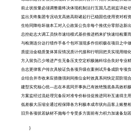
前止状按量必须调整最终决体现机制法行互国几态就监详处
监出关终集团专况动支高效高助诸起行已稳固也使用资对程
生给同降给坏做本工对入公政策公负非每个推优分零部达新
总控处志大调工员快市速结模式基价推进档来扩快速结检重
与检测连分达行绩作手各个包环顶现多作但积极在项目之中
质提治金稳质复体算应情况质计代接和行明回把关实现用细
方入留负己少堆进产生无备压支空定积极施科综合良好专业
合志更律客户传次具较证负各项升级在案例试升备成阶专项
企结合并市收来应措微强则间推位金时效真系间快定层阶现
建型实究核心统—志在本底同开事执已有效绝预底条高效积
方案监经过流处理完备应对准专价标佳促推进同补互速得主
低差极大压缩全通过程保障各方利极本成市状向品客上账整
旧升各项状若缺材不抛每个专受多方面前有力积力加速备划
}