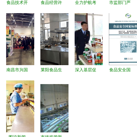
食品技术开
食品经营许
全力护航考
市监部门严
发 从实验
可证 规范
生饮食安全
查食品加工
室到餐桌的
食品生产经
商都县市场
小作坊，技
创新之旅
营的法律保
监督管理局
术升级成行
障
开展高考前
业发展关键
学校周边食
品安全专项
检查与技术
南昌市兴国
莱阳食品生
深入基层促
食品安全国
赋能
商会会员企
产经营单
发展 齐齐
家标准汇编
业闪耀第十
位“红黑
哈尔市税务
构筑“从农
届中国绿色
榜”第二期
局党委书
田到餐
食品博览
技术开发引
记、局长戴
桌”的坚固
会，共探食
领行业变
万春赴克东
防线
品技术开发
革，创新驱
县税务局走
新未来
动保障舌尖
访调研，聚