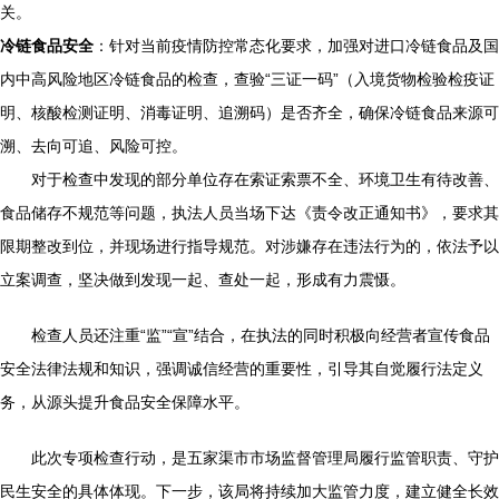
关。
冷链食品安全
：针对当前疫情防控常态化要求，加强对进口冷链食品及国
内中高风险地区冷链食品的检查，查验“三证一码”（入境货物检验检疫证
明、核酸检测证明、消毒证明、追溯码）是否齐全，确保冷链食品来源可
溯、去向可追、风险可控。
对于检查中发现的部分单位存在索证索票不全、环境卫生有待改善、
食品储存不规范等问题，执法人员当场下达《责令改正通知书》，要求其
限期整改到位，并现场进行指导规范。对涉嫌存在违法行为的，依法予以
立案调查，坚决做到发现一起、查处一起，形成有力震慑。
检查人员还注重“监”“宣”结合，在执法的同时积极向经营者宣传食品
安全法律法规和知识，强调诚信经营的重要性，引导其自觉履行法定义
务，从源头提升食品安全保障水平。
此次专项检查行动，是五家渠市市场监督管理局履行监管职责、守护
民生安全的具体体现。下一步，该局将持续加大监管力度，建立健全长效