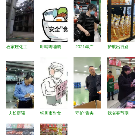
石家庄化工
呷哺呷哺调
2021年广
护航出行路
设备回收与
整经营策
州经济运行
上“舌尖安
食品厂生产
略，食品品
平稳 稳中
全”！济南
线拆除 快
质与安全管
蓄能 食品
开展高速服
速应对倒闭
理引发关注
技术开发
务区食品安
工厂的食品
全检查
生产经营难
题
肉松辟谣
铜川市对食
守护“舌尖
我省春节期
好肉松，尽
品生产经营
安全” 资溪
间食品药品
在第十届郑
单位推行经
县市场监管
安全总体平