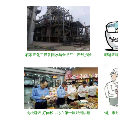
石家庄化工设备回收与食品厂生产线拆除
呷哺呷
快速应对倒闭工厂的食品生产经营难题
肉松辟谣 好肉松，尽在第十届郑州烘焙
铜川市