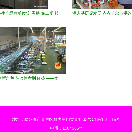
生产经营单位“红黑榜”第二期 技
深入基层促发展 齐齐哈尔市税
引领行业变革，创新驱动保障舌尖
记、局长戴万春赴克东县税务
安全
研，聚焦食品技术开发产业
新角色 从监管者到‘红娘’——食
品生产经营服务的创新探索
地址：哈尔滨市道里区群力第四大道1333号C1栋1-2层15号
电话：1584606**