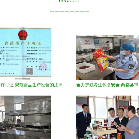
PRODUCT
----------------
许可证 规范食品生产经营的法律
全力护航考生饮食安全 商都县
保障
理局开展高考前学校周边食品安
查与技术赋能